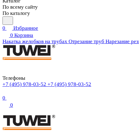
Каталог
По всему сайту
По каталогу
0
Избранное
0
Корзина
Накатка желобков на трубах
Отрезание труб
Нарезание рез
Телефоны
+7 (495) 978-03-52
+7 (495) 978-03-52
0
0