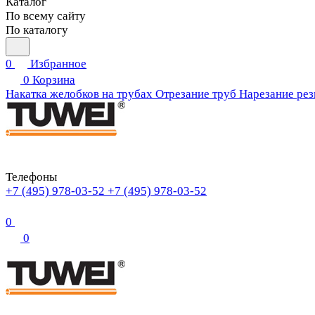
Каталог
По всему сайту
По каталогу
0
Избранное
0
Корзина
Накатка желобков на трубах
Отрезание труб
Нарезание рез
Телефоны
+7 (495) 978-03-52
+7 (495) 978-03-52
0
0